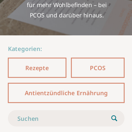
für mehr Wohlbefinden – bei
PCOS und darüber hinaus.
Search
for:
Rezepte
PCOS
Antientzündliche Ernährung
Search
for: